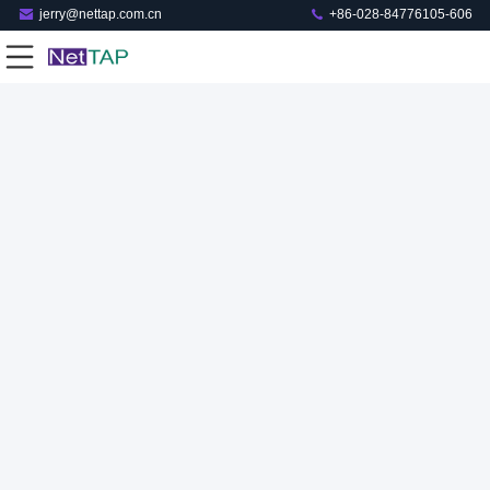
jerry@nettap.com.cn
+86-028-84776105-606