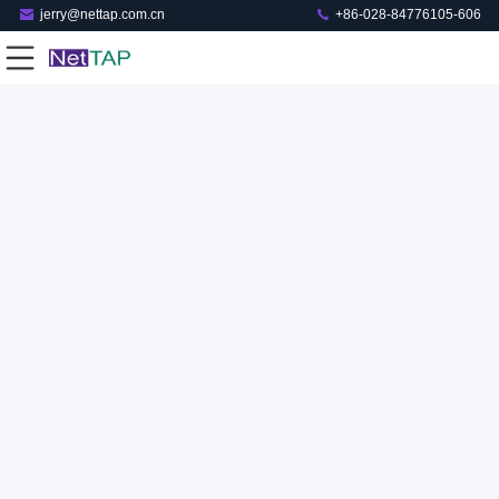
jerry@nettap.com.cn
+86-028-84776105-606