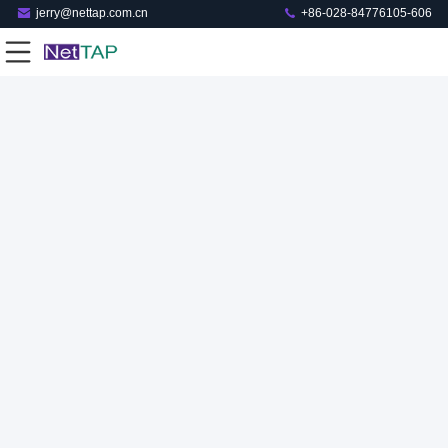
jerry@nettap.com.cn
+86-028-84776105-606