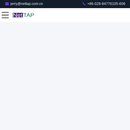
jerry@nettap.com.cn
+86-028-84776105-606