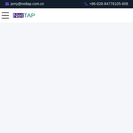
jerry@nettap.com.cn
+86-028-84776105-606