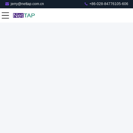
jerry@nettap.com.cn
+86-028-84776105-606