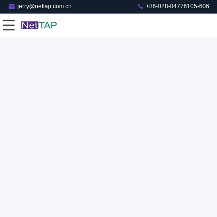
jerry@nettap.com.cn
+86-028-84776105-606