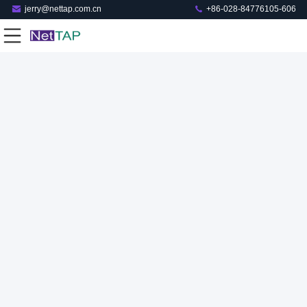
jerry@nettap.com.cn
+86-028-84776105-606