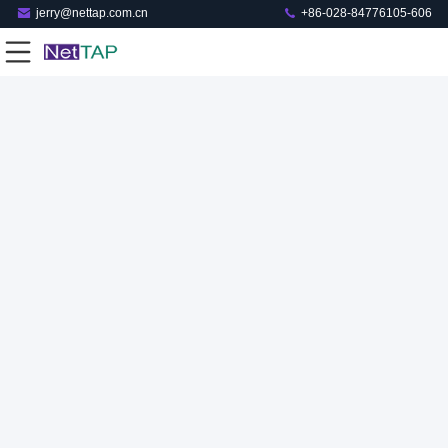
jerry@nettap.com.cn
+86-028-84776105-606