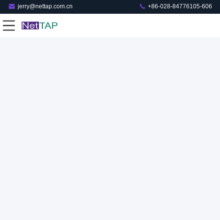
jerry@nettap.com.cn
+86-028-84776105-606