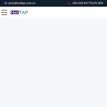
jerry@nettap.com.cn
+86-028-84776105-606