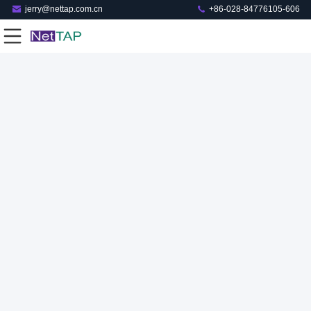
jerry@nettap.com.cn
+86-028-84776105-606