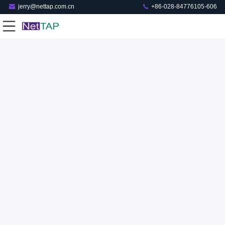
jerry@nettap.com.cn
+86-028-84776105-606