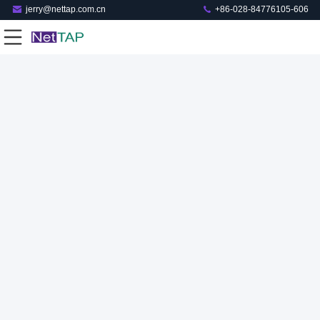
jerry@nettap.com.cn
+86-028-84776105-606