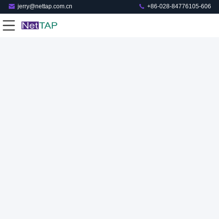
jerry@nettap.com.cn
+86-028-84776105-606