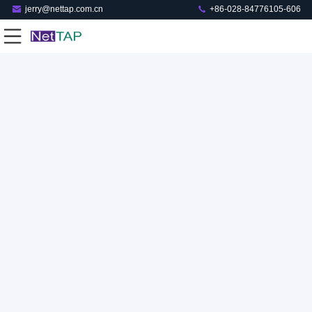
jerry@nettap.com.cn
+86-028-84776105-606