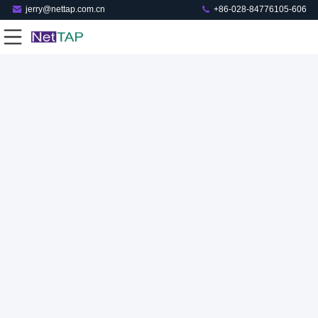
jerry@nettap.com.cn
+86-028-84776105-606